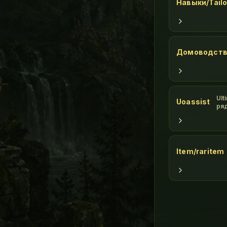
Навыки/Tailo
Домоводст
Ult
Uoassist
ря
игр
бо
отн
ник
фу
Item/raritem