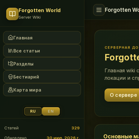
Forgotten Wo
Forgotten World
Server Wiki
Главная
СЕРВЕРНАЯ Д
Все статьи
Forgott
Разделы
Главная wiki
Бестиарий
локации и сп
Карта мира
О сервере
RU
EN
Статей
329
Основные м
Обновлено
30 июл. 2026 г.