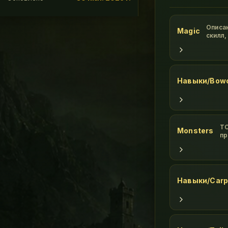
Описан
Magic
скилл,
показа
вашу ж
заклин
кругов
Навыки/Bowc
TO
Monsters
пр
ох
br
Gu
Оt
Навыки/Carp