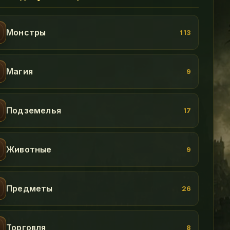
Монстры
113
Магия
9
Подземелья
17
Животные
9
Предметы
26
Торговля
8