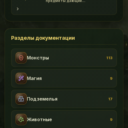
и он весьма функцио
предметы дающие
дополнительные бонусы. class
"wikitable" - Картинка Название
Свойства Прочность Где достать !
Амулеты class "wikitable" -
File:Amulet of Power.gif Amulet of
Power Magic Resistance +5 br
Tactics +5 50 Assasin Scorpion
Разделы документации
Монстры
113
Магия
9
Подземелья
17
Животные
9