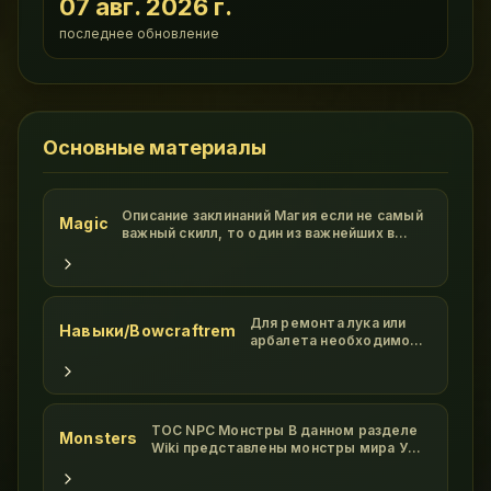
07 авг. 2026 г.
последнее обновление
Основные материалы
Описание заклинаний Магия если не самый
Magic
важный скилл, то один из важнейших в
Ultima Online. Высокий показатель этого
умения значительно облегчит вашу жизнь,
гора забот упадет с ваших плеч! Все
заклинания в мире Ультима Онлайн
делятся на 8 кругов, в каждом круг
Для ремонта лука или
Навыки/Bowcraftrem
арбалета необходимо
положить требуемые
ресурсы в пак, взять в
руки даггер и таргетом
от дагера надать на лук/
арбалет. Ресурсы с пака
TOC NPC Монстры В данном разделе
Monsters
исчезнут,общая
Wiki представлены монстры мира УО,
прочность лука/
на которых охотятся ПВМщики New
арбалета уменьшится,
Vizir br Ophidian Avenge br Ophidian