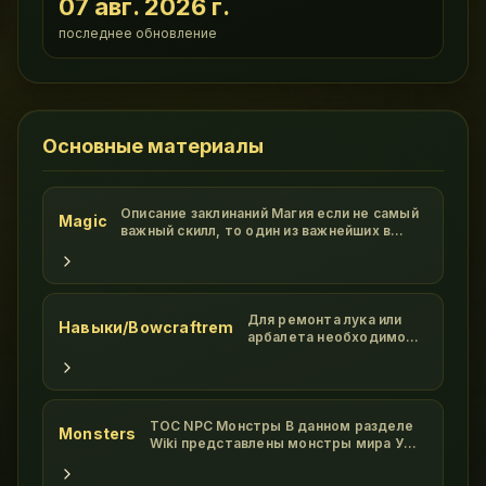
07 авг. 2026 г.
последнее обновление
Основные материалы
Описание заклинаний Магия если не самый
Magic
важный скилл, то один из важнейших в
Ultima Online. Высокий показатель этого
умения значительно облегчит вашу жизнь,
гора забот упадет с ваших плеч! Все
заклинания в мире Ультима Онлайн
делятся на 8 кругов, в каждом круг
Для ремонта лука или
Навыки/Bowcraftrem
арбалета необходимо
положить требуемые
ресурсы в пак, взять в
руки даггер и таргетом
от дагера надать на лук/
арбалет. Ресурсы с пака
TOC NPC Монстры В данном разделе
Monsters
исчезнут,общая
Wiki представлены монстры мира УО,
прочность лука/
на которых охотятся ПВМщики New
арбалета уменьшится,
Vizir br Ophidian Avenge br Ophidian