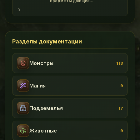
и он весьма функцио
предметы дающие
дополнительные бонусы. class
"wikitable" - Картинка Название
Свойства Прочность Где достать !
Амулеты class "wikitable" -
File:Amulet of Power.gif Amulet of
Power Magic Resistance +5 br
Tactics +5 50 Assasin Scorpion
Разделы документации
Монстры
113
Магия
9
Подземелья
17
Животные
9