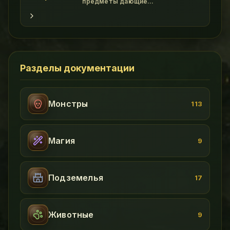
и он весьма функцио
предметы дающие
дополнительные бонусы. class
"wikitable" - Картинка Название
Свойства Прочность Где достать !
Амулеты class "wikitable" -
File:Amulet of Power.gif Amulet of
Power Magic Resistance +5 br
Tactics +5 50 Assasin Scorpion
Разделы документации
Монстры
113
Магия
9
Подземелья
17
Животные
9