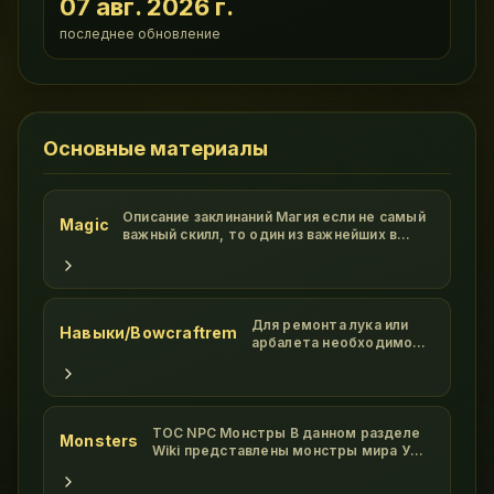
07 авг. 2026 г.
последнее обновление
Основные материалы
Описание заклинаний Магия если не самый
Magic
важный скилл, то один из важнейших в
Ultima Online. Высокий показатель этого
умения значительно облегчит вашу жизнь,
гора забот упадет с ваших плеч! Все
заклинания в мире Ультима Онлайн
делятся на 8 кругов, в каждом круг
Для ремонта лука или
Навыки/Bowcraftrem
арбалета необходимо
положить требуемые
ресурсы в пак, взять в
руки даггер и таргетом
от дагера надать на лук/
арбалет. Ресурсы с пака
TOC NPC Монстры В данном разделе
Monsters
исчезнут,общая
Wiki представлены монстры мира УО,
прочность лука/
на которых охотятся ПВМщики New
арбалета уменьшится,
Vizir br Ophidian Avenge br Ophidian