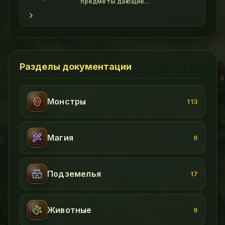
и он весьма функцио
предметы дающие
дополнительные бонусы. class
"wikitable" - Картинка Название
Свойства Прочность Где достать !
Амулеты class "wikitable" -
File:Amulet of Power.gif Amulet of
Power Magic Resistance +5 br
Tactics +5 50 Assasin Scorpion
Разделы документации
Монстры
113
Магия
9
Подземелья
17
Животные
9