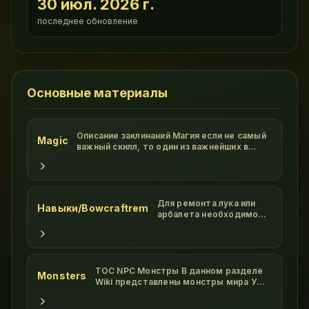
30 июл. 2026 г.
последнее обновление
Основные материалы
Описание заклинаний Магия если не самый
Magic
важный скилл, то один из важнейших в
Ultima Online. Высокий показатель этого
умения значительно облегчит вашу жизнь,
гора забот упадет с ваших плеч! Все
заклинания в мире Ультима Онлайн
делятся на 8 кругов, в каждом круг
Для ремонта лука или
Навыки/Bowcraftrem
арбалета необходимо
положить требуемые
ресурсы в пак, взять в
руки даггер и таргетом
от дагера надать на лук/
арбалет. Ресурсы с пака
TOC NPC Монстры В данном разделе
Monsters
исчезнут,общая
Wiki представлены монстры мира УО,
прочность лука/
на которых охотятся ПВМщики New
арбалета уменьшится,
Vizir br Ophidian Avenge br Ophidian