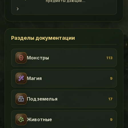
и он весьма функцио
предметы дающие
дополнительные бонусы. class
"wikitable" - Картинка Название
Свойства Прочность Где достать !
Амулеты class "wikitable" -
File:Amulet of Power.gif Amulet of
Power Magic Resistance +5 br
Tactics +5 50 Assasin Scorpion
Разделы документации
Монстры
113
Магия
9
Подземелья
17
Животные
9