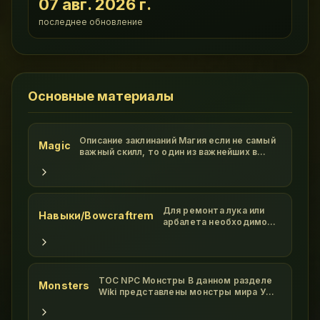
07 авг. 2026 г.
последнее обновление
Основные материалы
Описание заклинаний Магия если не самый
Magic
важный скилл, то один из важнейших в
Ultima Online. Высокий показатель этого
умения значительно облегчит вашу жизнь,
гора забот упадет с ваших плеч! Все
заклинания в мире Ультима Онлайн
делятся на 8 кругов, в каждом круг
Для ремонта лука или
Навыки/Bowcraftrem
арбалета необходимо
положить требуемые
ресурсы в пак, взять в
руки даггер и таргетом
от дагера надать на лук/
арбалет. Ресурсы с пака
TOC NPC Монстры В данном разделе
Monsters
исчезнут,общая
Wiki представлены монстры мира УО,
прочность лука/
на которых охотятся ПВМщики New
арбалета уменьшится,
Vizir br Ophidian Avenge br Ophidian