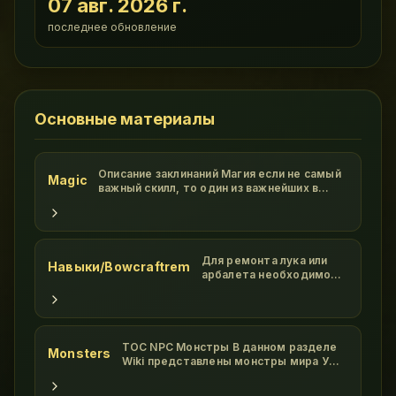
07 авг. 2026 г.
последнее обновление
Основные материалы
Описание заклинаний Магия если не самый
Magic
важный скилл, то один из важнейших в
Ultima Online. Высокий показатель этого
умения значительно облегчит вашу жизнь,
гора забот упадет с ваших плеч! Все
заклинания в мире Ультима Онлайн
делятся на 8 кругов, в каждом круг
Для ремонта лука или
Навыки/Bowcraftrem
арбалета необходимо
положить требуемые
ресурсы в пак, взять в
руки даггер и таргетом
от дагера надать на лук/
арбалет. Ресурсы с пака
TOC NPC Монстры В данном разделе
Monsters
исчезнут,общая
Wiki представлены монстры мира УО,
прочность лука/
на которых охотятся ПВМщики New
арбалета уменьшится,
Vizir br Ophidian Avenge br Ophidian