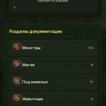
и он весьма функцио
предметы дающие
дополнительные бонусы. class
"wikitable" - Картинка Название
Свойства Прочность Где достать !
Амулеты class "wikitable" -
File:Amulet of Power.gif Amulet of
Power Magic Resistance +5 br
Tactics +5 50 Assasin Scorpion
Разделы документации
Монстры
113
Магия
9
Подземелья
17
Животные
9