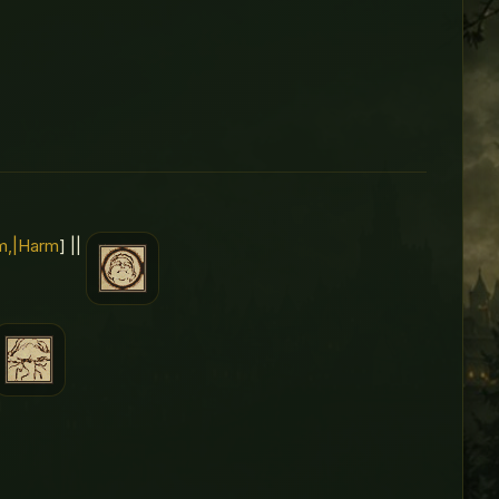
rm,|Harm
] ||