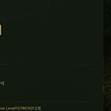
ht
]
on Level1:5786.1501.23
]