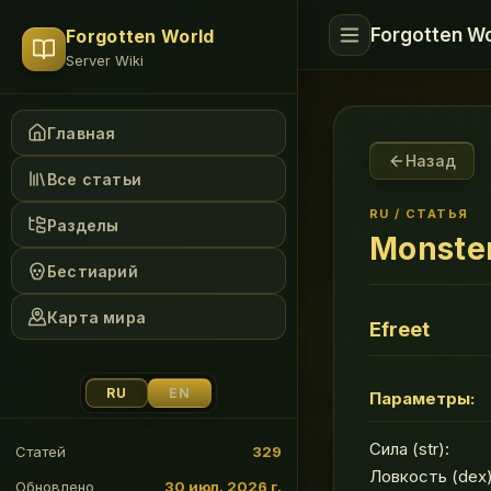
Forgotten Wo
Forgotten World
Server Wiki
Главная
Назад
Все статьи
RU
/
СТАТЬЯ
Разделы
Monster
Бестиарий
Карта мира
Efreet
RU
EN
Параметры:
Сила (str):
Статей
329
Ловкость (dex)
Обновлено
30 июл. 2026 г.