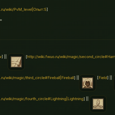
o.ru/wiki/PvM_level|Опыт:5
]
=
w
] ||
[
http://wiki.fwuo.ru/wiki/magic/second_circle#Ha
.ru/wiki/magic/third_circle#Fireball|Fireball
] ||
[
Field
] ||
o.ru/wiki/magic/fourth_circle#Lightning|Lightning
] ||