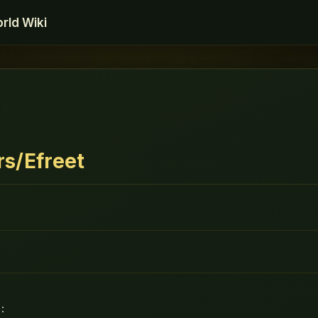
rld Wiki
s/Efreet
: