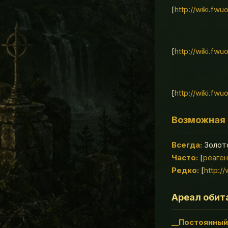
[
http://wiki.fwu
[
http://wiki.fwu
[
http://wiki.fw
Возможная 
Всегда:
Золото
Часто:
[
реаге
Редко:
[
http:/
Ареал обит
__Постоянный