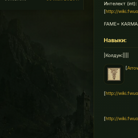
Интелект (int):
[
http://wiki.fwu
FAME= KARMA
Навыки:
|Колдун:||||
[
Arro
[
http://wiki.fwuo
[
http://wiki.fwu