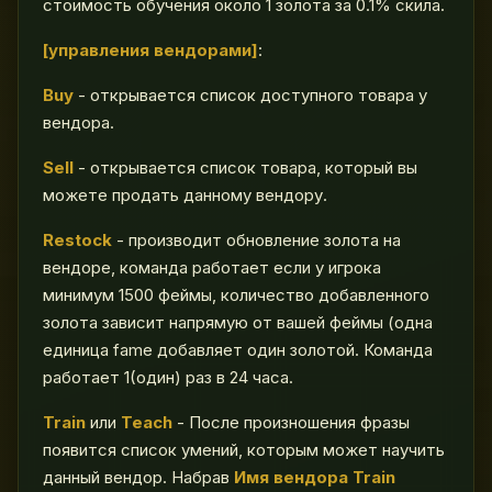
стоимость обучения около 1 золота за 0.1% скила.
[
управления вендорами
]
:
Buy
- открывается список доступного товара у
вендора.
Sell
- открывается список товара, который вы
можете продать данному вендору.
Restock
- производит обновление золота на
вендоре, команда работает если у игрока
минимум 1500 феймы, количество добавленного
золота зависит напрямую от вашей феймы (одна
единица fame добавляет один золотой. Команда
работает 1(один) раз в 24 часа.
Train
или
Teach
- После произношения фразы
появится список умений, которым может научить
данный вендор. Набрав
Имя вендора Train