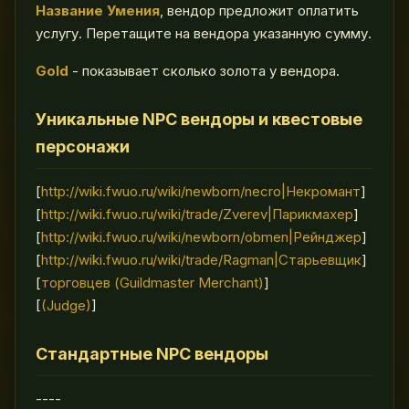
Название Умения
, вендор предложит оплатить
услугу. Перетащите на вендора указанную сумму.
Gold
- показывает сколько золота у вендора.
Уникальные NPC вендоры и квестовые
персонажи
[
http://wiki.fwuo.ru/wiki/newborn/necro|Некромант
]
[
http://wiki.fwuo.ru/wiki/trade/Zverev|Парикмахер
]
[
http://wiki.fwuo.ru/wiki/newborn/obmen|Рейнджер
]
[
http://wiki.fwuo.ru/wiki/trade/Ragman|Старьевщик
]
[
торговцев (Guildmaster Merchant)
]
[
(Judge)
]
Стандартные NPC вендоры
----